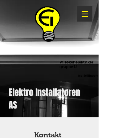
Vi søker elektriker
gruppe L!
(se Stillinger)
Elektro Installatøren
AS
Kontakt